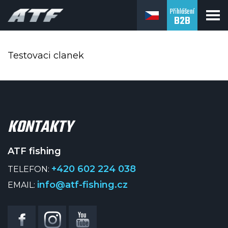
Přihlášení
B2B
ATF fishing
Testovaci clanek
KONTAKTY
ATF fishing
+420 602 224 038
TELEFON:
info@atf-fishing.cz
EMAIL: