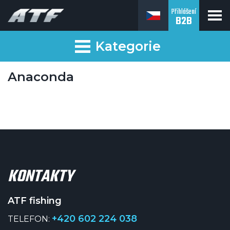
Přihlášení
B2B
ATF fishing
Kategorie
Anaconda
KONTAKTY
ATF fishing
+420 602 224 038
TELEFON: