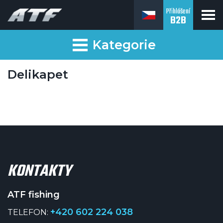
Přihlášení
B2B
ATF fishing
Kategorie
Delikapet
KONTAKTY
ATF fishing
+420 602 224 038
TELEFON: