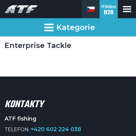
Přihlášení
B2B
ATF fishing
Kategorie
Enterprise Tackle
KONTAKTY
ATF fishing
+420 602 224 038
TELEFON: