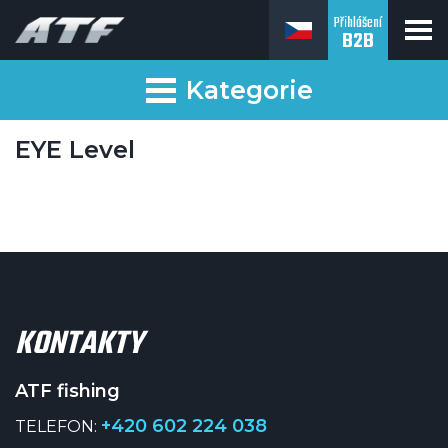
Přihlášení
B2B
ATF fishing
Kategorie
EYE Level
KONTAKTY
ATF fishing
+420 602 224 038
TELEFON: