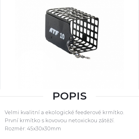
POPIS
Velmi kvalitní a ekologické feederové krmítko.
První krmítko s kovovou netoxickou zátěží.
Rozměr: 45x30x30mm