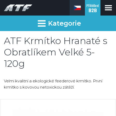
Přihlášení
B2B
ATF fishing
Kategorie
ATF Krmítko Hranaté s
Obratlíkem Velké 5-
120g
Velmi kvalitní a ekologické feederové krmítko. První
krmítko s kovovou netoxickou zátěží.