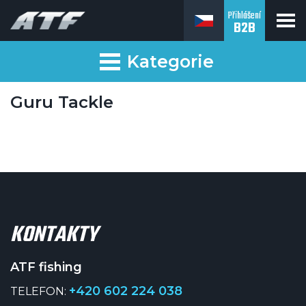
Přihlášení
B2B
ATF fishing
Kategorie
Guru Tackle
KONTAKTY
ATF fishing
+420 602 224 038
TELEFON: