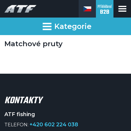
Přihlášení
B2B
ATF fishing
Kategorie
Matchové pruty
KONTAKTY
ATF fishing
+420 602 224 038
TELEFON: