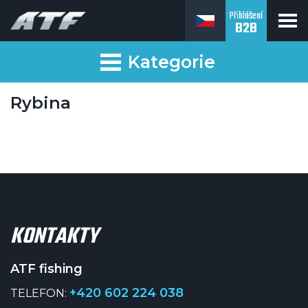
Přihlášení
B2B
ATF fishing
Kategorie
Rybina
KONTAKTY
ATF fishing
+420 602 224 038
TELEFON: