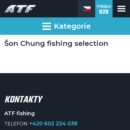
Přihlášení
B2B
ATF fishing
Kategorie
Šon Chung fishing selection
KONTAKTY
ATF fishing
+420 602 224 038
TELEFON: