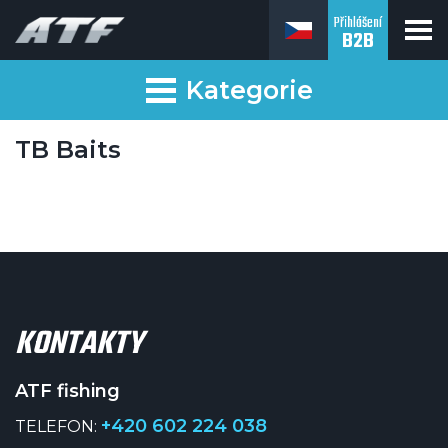
Přihlášení
B2B
ATF fishing
Kategorie
TB Baits
KONTAKTY
ATF fishing
+420 602 224 038
TELEFON: