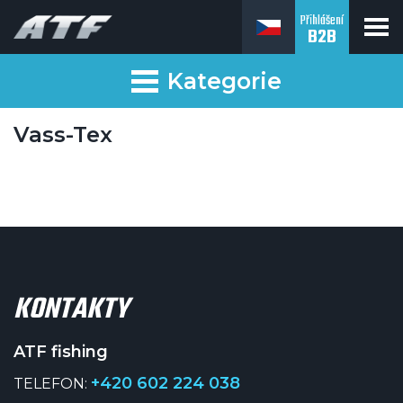
Přihlášení
B2B
ATF fishing
Kategorie
Vass-Tex
KONTAKTY
ATF fishing
+420 602 224 038
TELEFON: