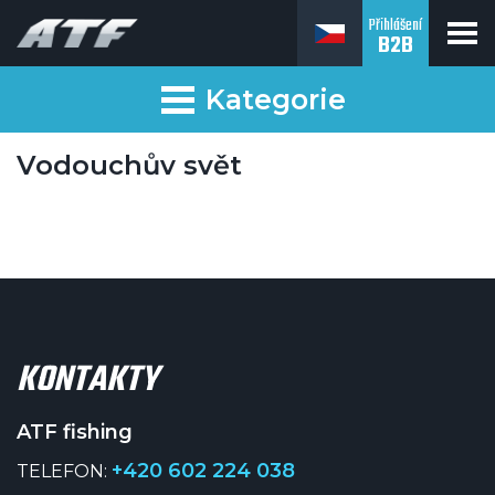
Přihlášení
B2B
ATF fishing
Kategorie
Vodouchův svět
KONTAKTY
ATF fishing
+420 602 224 038
TELEFON: