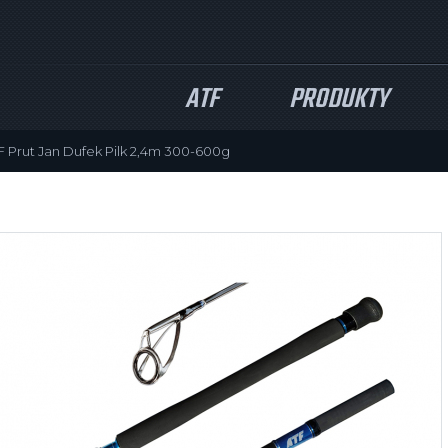
ATF
PRODUKTY
F Prut Jan Dufek Pilk 2,4m 300-600g