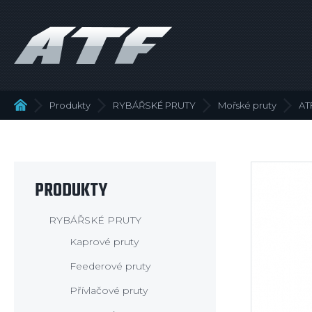
ATF fishing
Produkty
RYBÁŘSKÉ PRUTY
Mořské pruty
AT
Hlavní
stránka
PRODUKTY
RYBÁŘSKÉ PRUTY
Kaprové pruty
Feederové pruty
Přívlačové pruty