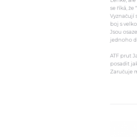
Lehké, ale 
se říká, že
Vyznačují
boj s velk
Jsou osaze
jednoho dí
ATF prut J
posadit jak
Zaručuje m