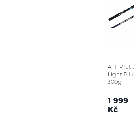
ATF Prut 
Light Pil
300g
1 999
Kč