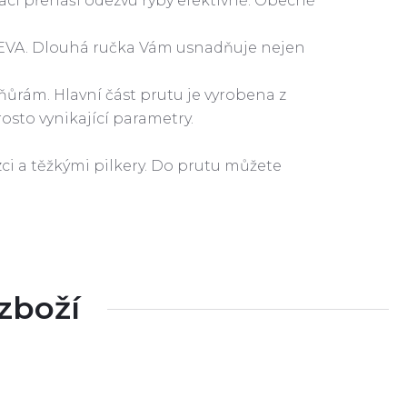
vibrací přenáší odezvu ryby efektivně. Obecně
EVA. Dlouhá ručka Vám usnadňuje nejen
šňůrám. Hlavní část prutu je vyrobena z
rosto vynikající parametry.
zci a těžkými pilkery. Do prutu můžete
 zboží