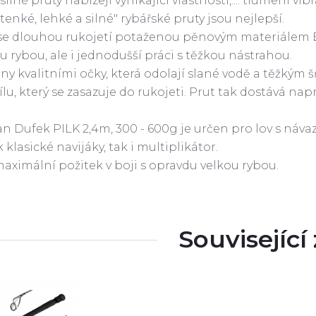
silné pruty nabízejí vynikající vlastnosti,.... tlumení 
 "tenké, lehké a silné" rybářské pruty jsou nejlepší.
 se dlouhou rukojetí potaženou pěnovým materiálem 
ou rybou, ale i jednodušší práci s těžkou nástrahou.
ny kvalitními očky, která odolají slané vodě a těžkým 
lu, který se zasazuje do rukojeti. Prut tak dostává nap
an Dufek PILK 2,4m, 300 - 600g je určen pro lov s náva
 klasické navijáky, tak i multiplikátor.
aximální požitek v boji s opravdu velkou rybou.
Související