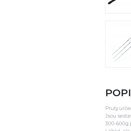
POPI
Pruty urče
Jsou sesta
300-600g j